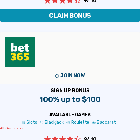
9/ 10
CLAIM BONUS
JOIN NOW
SIGN UP BONUS
100% up to $100
AVAILABLE GAMES
Slots
Blackjack
Roulette
Baccarat
All Games >>
9/ 10