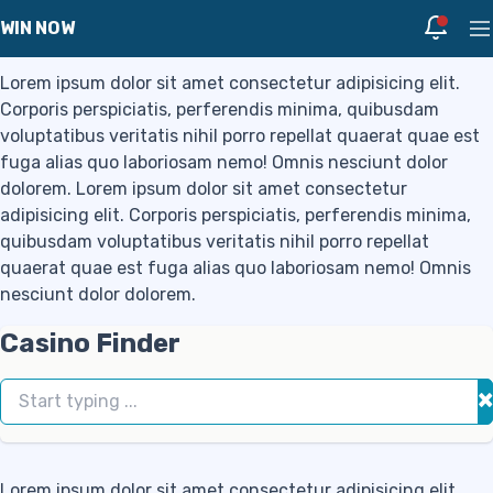
Skip to navigation
Skip to content
Casino Finder
Notific
WIN NOW
Pr
Lorem ipsum dolor sit amet consectetur adipisicing elit.
Corporis perspiciatis, perferendis minima, quibusdam
voluptatibus veritatis nihil porro repellat quaerat quae est
fuga alias quo laboriosam nemo! Omnis nesciunt dolor
dolorem. Lorem ipsum dolor sit amet consectetur
adipisicing elit. Corporis perspiciatis, perferendis minima,
quibusdam voluptatibus veritatis nihil porro repellat
quaerat quae est fuga alias quo laboriosam nemo! Omnis
nesciunt dolor dolorem.
Casino Finder
×
Lorem ipsum dolor sit amet consectetur adipisicing elit.